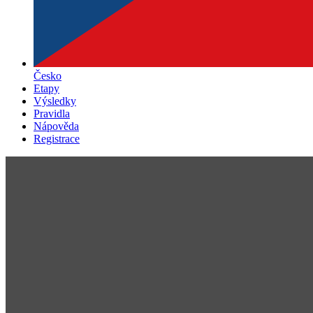
Česko
Etapy
Výsledky
Pravidla
Nápověda
Registrace