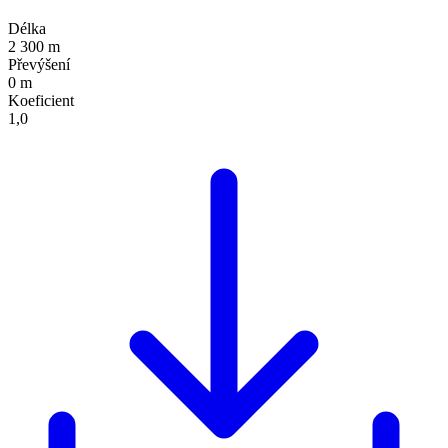
Délka
2 300 m
Převýšení
0 m
Koeficient
1,0