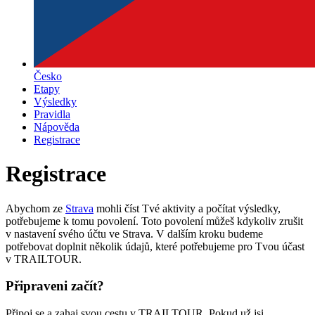
Česko
Etapy
Výsledky
Pravidla
Nápověda
Registrace
Registrace
Abychom ze
Strava
mohli číst Tvé aktivity a počítat výsledky,
potřebujeme k tomu povolení. Toto povolení můžeš kdykoliv zrušit
v nastavení svého účtu ve Strava. V dalším kroku budeme
potřebovat doplnit několik údajů, které potřebujeme pro Tvou účast
v TRAILTOUR.
Připraveni začít?
Připoj se a zahaj svou cestu v TRAILTOUR. Pokud už jsi