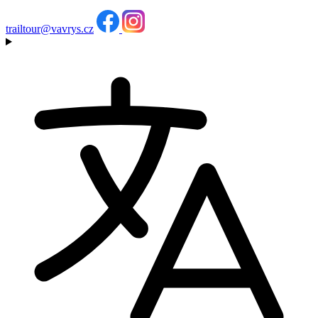
trailtour@vavrys.cz