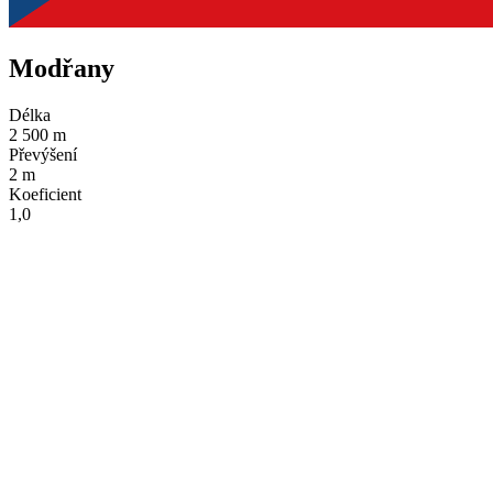
Modřany
Délka
2 500 m
Převýšení
2 m
Koeficient
1,0