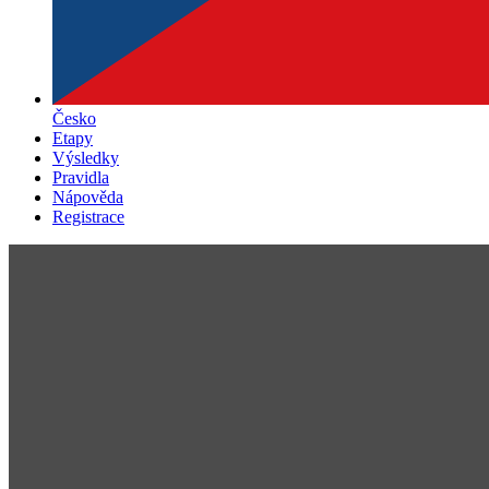
Česko
Etapy
Výsledky
Pravidla
Nápověda
Registrace