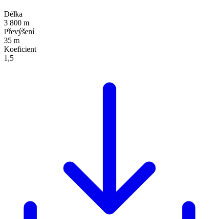
Délka
3 800 m
Převýšení
35 m
Koeficient
1,5