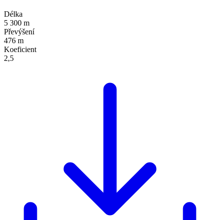
Délka
5 300 m
Převýšení
476 m
Koeficient
2,5