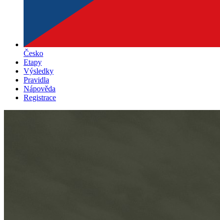
Česko
Etapy
Výsledky
Pravidla
Nápověda
Registrace