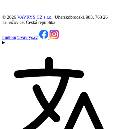
© 2026
VAVRYS CZ s.r.o.
, Uherskobrodská 983, 763 26
Luhačovice, Česká republika
trailtour@vavrys.cz