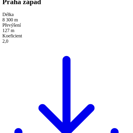
Praha západ
Délka
8 300 m
Převýšení
127 m
Koeficient
2,0