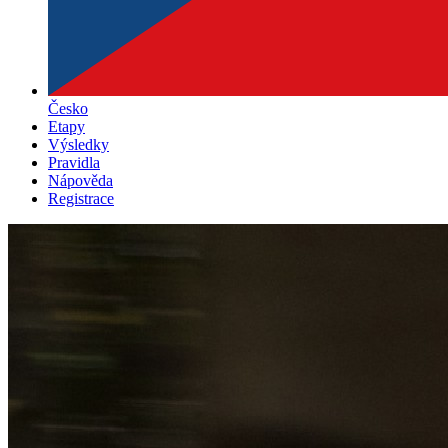
Česko
Etapy
Výsledky
Pravidla
Nápověda
Registrace