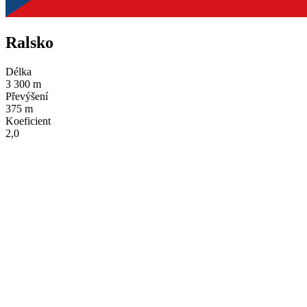
Ralsko
Délka
3 300 m
Převýšení
375 m
Koeficient
2,0