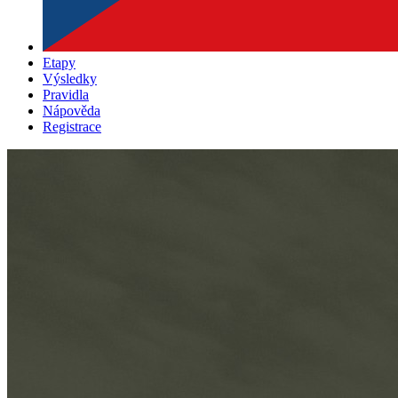
Etapy
Výsledky
Pravidla
Nápověda
Registrace