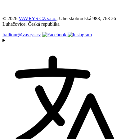
© 2026
VAVRYS CZ s.r.o.
, Uherskobrodská 983, 763 26
Luhačovice, Česká republika
trailtour@vavrys.cz