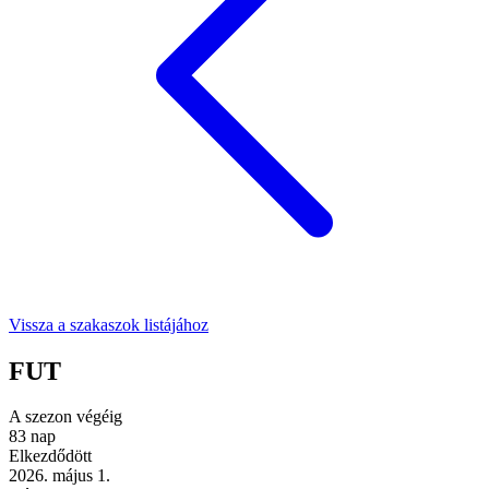
Vissza a szakaszok listájához
FUT
A szezon végéig
83
nap
Elkezdődött
2026. május 1.