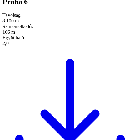
Praha 6
Távolság
8 100 m
Szintemelkedés
166 m
Együttható
2,0