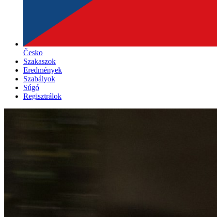
Česko
Szakaszok
Eredmények
Szabályok
Súgó
Regisztrálok