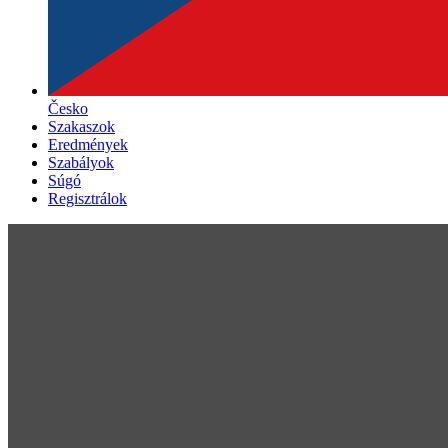
Česko
Szakaszok
Eredmények
Szabályok
Súgó
Regisztrálok