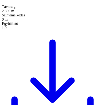
Távolság
2 300 m
Szintemelkedés
0 m
Együttható
1,0