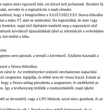
 sajnos nincs egyszerű kiút, ezt kézzel kell javítanunk. Ilyenkor írj 
odat, nevedet és a regisztrációs e-mail-címedet.
n ellenőrizd, hogy a böngészőben a SAJÁT/HELYES Strava-fiókodba 
t a teljes TT alatt ne módosítsd. Ha regisztráltál, de nem vagy 
fentieket, majd első lépésként ismételd meg a regisztráció első 
edmények következő újraszámítását (lásd az információt a weboldalon 
, hol történt a hiba.
rint.
szegmens nem párosult, a teendő a következő. Elsőként használd a 
ezned a Strava-fiókodba).
em zárul le. Az eredményeket számoló mechanizmus kapacitási 
zó szegmenst, kipipálja, és többé nem tér vissza hozzá. Emiatt az 
, hogy a Strava utólag párosította a szegmenset, és mellékeled az 
ra. Így a tevékenység törlődik a rendszerünkből, majd újként 
rtél az útvonalról, vagy a GPS hibázott, azzal nincs gondunk, és az 
eállított óra stb.). Ilyenkor nincs miből dolgoznunk, és az 