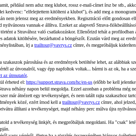
lamit, például nem adsz meg klubot, rossz e-mail-címet írsz be stb., akkor
idei kedvenc: "elfelejtettem kitölteni a klubot"), és add meg a monogram
yáltalán nem jelensz meg az eredményekben. Regisztráció előtt gondosa
yilvánosra vannak-e állítva. Ezeket az alapvető Strava-fiókbeállításoka
örtént a Stravához való csatlakozáskor. Ellenőrizd tehát a profilodban a 
élyes adatok kitöltésére, bezárhatod a böngészőt. Ezután várd meg az er
énylistában, írj a 
trailtour@vavrys.cz
 címre, és megpróbáljuk kideríteni
 szakaszok párosítása és az eredmények betöltése lehet, az alábbiak sze
etértél az útvonalról, vagy épp napfoltok voltak... bármi is az ok, ha a 
zt az útmutatót
.
l érheted el: 
https://support.strava.com/hc/en-us
 (előbb be kell jelentk
 a Strava néhány napon belül megoldja. Ezzel azonban a probléma még n
zer már átnézett egy tevékenységet, és nem talált rajta szakaszhoz tarto
mények közé, ezért írnod kell a 
trailtour@vavrys.cz
 címre, ahol jelzed
rivátra állítani a tevékenységet, majd néhány perc múlva újra nyilvános
 csatold a tevékenység linkjét, és megpróbáljuk megoldani. Ha "csak" leté
pján.
 vagy végéről, illetve ha a rögzítés összességében hiányos (véletlenül l