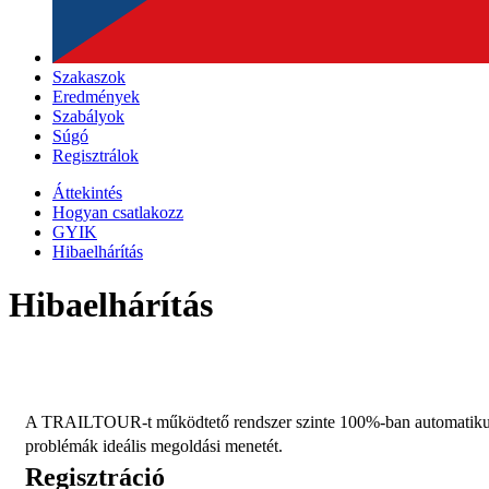
Szakaszok
Eredmények
Szabályok
Súgó
Regisztrálok
Áttekintés
Hogyan csatlakozz
GYIK
Hibaelhárítás
Hibaelhárítás
A TRAILTOUR-t működtető rendszer szinte 100%-ban automatikus és
problémák ideális megoldási menetét.
Regisztráció