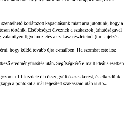
zentelhető korlátozott kapacitásunk miatt arra jutottunk, hogy a 
san történik. Elsőbbséget élveznek a szakaszok járhatóságával 
lamilyen figyelmeztetés a szakasz részleteinél (turistajelzés 
ni, hogy küldd tovább újra e-mailben. Ha szombat este írsz 
ző eredményfrissítés után. Segítségkérő e-mailt ideális esetben 
lgozom a TT kezdete óta összegyűlt összes kérést, és elkezdünk 
a a pontokat a már teljesített szakaszaid után is stb...