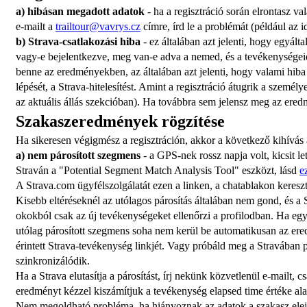
a) hibásan megadott adatok 
- ha a regisztráció során elrontasz va
e-mailt a 
trailtour@vavrys.cz
 címre, írd le a problémát (például az 
b) Strava-csatlakozási hiba
 - ez általában azt jelenti, hogy eg
vagy-e bejelentkezve, meg van-e adva a nemed, és a tevékenységeid n
benne az eredményekben, az általában azt jelenti, hogy valami hiba t
lépését, a Strava-hitelesítést. Amint a regisztráció átugrik a szem
az aktuális állás szekcióban). Ha továbbra sem jelensz meg az eredm
Szakaszeredmények rögzítése
Ha sikeresen végigmész a regisztráción, akkor a következő kihívás a
a) nem párosított szegmens 
- a GPS-nek rossz napja volt, kicsit l
Straván a "Potential Segment Match Analysis Tool" eszközt, lásd 
e
A Strava.com ügyfélszolgálatát ezen a linken, a chatablakon keresztü
Kisebb eltéréseknél az utólagos párosítás általában nem gond, és
okokból csak az új tevékenységeket ellenőrzi a profilodban. Ha egys
utólag párosított szegmens soha nem kerül be automatikusan az ered
érintett Strava-tevékenység linkjét. Vagy próbáld meg a Stravában p
szinkronizálódik.
Ha a Strava elutasítja a párosítást, írj nekünk közvetlenül e-mailt,
eredményt kézzel kiszámítjuk a tevékenység elapsed time értéke ala
Nem megoldható probléma, ha hiányoznak az adatok a szakasz elejéről