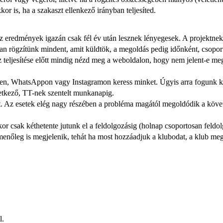
or is, ha a szakaszt ellenkező irányban teljesíted.
az eredmények igazán csak fél év után lesznek lényegesek. A projektnek s
 rögzítünk mindent, amit küldtök, a megoldás pedig időnként, csoporto
eljesítése előtt mindig nézd meg a weboldalon, hogy nem jelent-e meg va
en, WhatsAppon vagy Instagramon keress minket. Úgyis arra fogunk kér
etkező, TT-nek szentelt munkanapig.
 Az esetek elég nagy részében a probléma magától megoldódik a követke
kor csak kéthetente jutunk el a feldolgozásig (holnap csoportosan feldo
őleg is megjelenik, tehát ha most hozzáadjuk a klubodat, a klub megkapj
l.