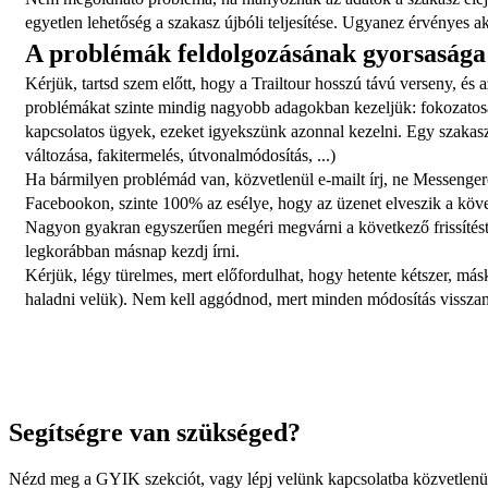
egyetlen lehetőség a szakasz újbóli teljesítése. Ugyanez érvényes akk
A problémák feldolgozásának gyorsasága
Kérjük, tartsd szem előtt, hogy a Trailtour hosszú távú verseny, és 
problémákat szinte mindig nagyobb adagokban kezeljük: fokozatosan
kapcsolatos ügyek, ezeket igyekszünk azonnal kezelni. Egy szakasz t
változása, fakitermelés, útvonalmódosítás, ...)
Ha bármilyen problémád van, közvetlenül e-mailt írj, ne Messenger
Facebookon, szinte 100% az esélye, hogy az üzenet elveszik a köv
Nagyon gyakran egyszerűen megéri megvárni a következő frissítést.
legkorábban másnap kezdj írni.
Kérjük, légy türelmes, mert előfordulhat, hogy hetente kétszer, más
haladni velük). Nem kell aggódnod, mert minden módosítás visszamen
Segítségre van szükséged?
Nézd meg a GYIK szekciót, vagy lépj velünk kapcsolatba közvetlenü