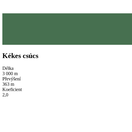
Kékes csúcs
Délka
3 000 m
Převýšení
363 m
Koeficient
2,0