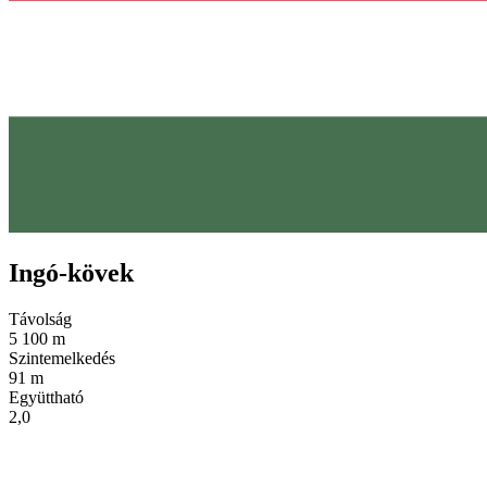
Ingó-kövek
Távolság
5 100 m
Szintemelkedés
91 m
Együttható
2,0