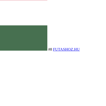
#8
FUTASHOZ.HU