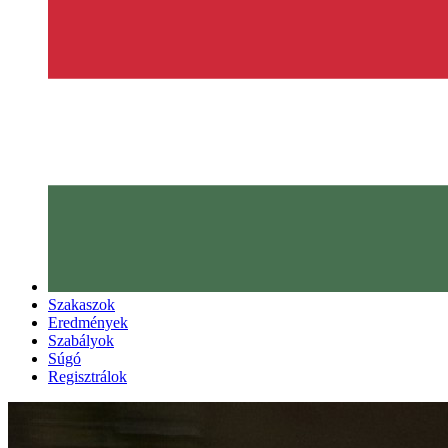
Szakaszok
Eredmények
Szabályok
Súgó
Regisztrálok