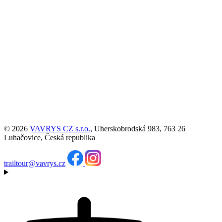
© 2026
VAVRYS CZ s.r.o.
, Uherskobrodská 983, 763 26
Luhačovice, Česká republika
trailtour@vavrys.cz