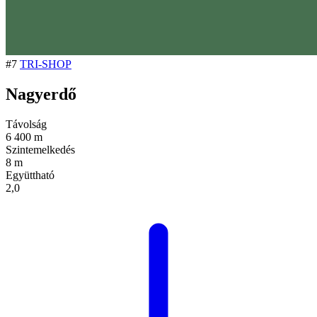
#7
TRI-SHOP
Nagyerdő
Távolság
6 400 m
Szintemelkedés
8 m
Együttható
2,0