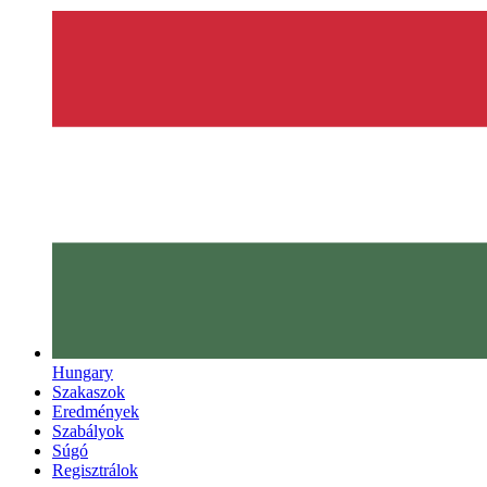
Hungary
Szakaszok
Eredmények
Szabályok
Súgó
Regisztrálok