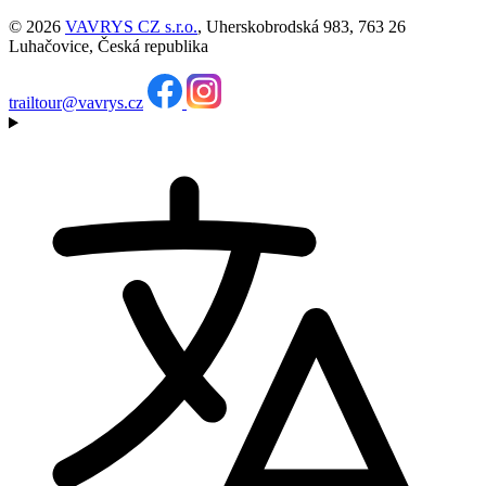
© 2026
VAVRYS CZ s.r.o.
, Uherskobrodská 983, 763 26
Luhačovice, Česká republika
trailtour@vavrys.cz