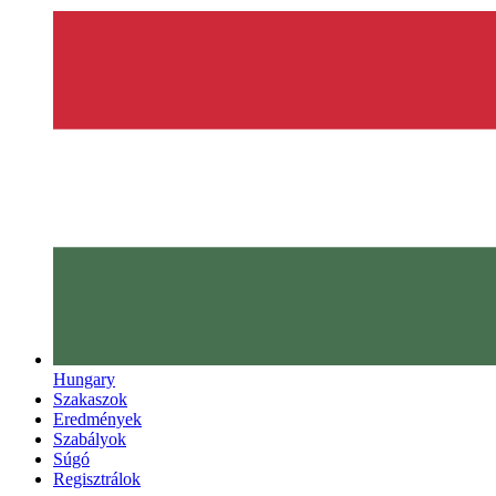
Hungary
Szakaszok
Eredmények
Szabályok
Súgó
Regisztrálok