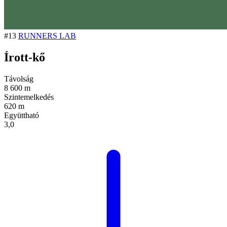
#13
RUNNERS LAB
Írott-kő
Távolság
8 600 m
Szintemelkedés
620 m
Együttható
3,0