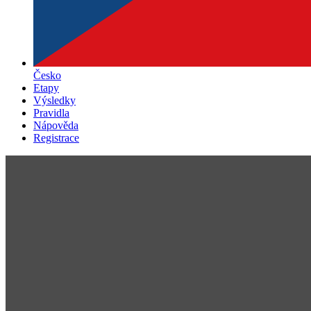
Česko
Etapy
Výsledky
Pravidla
Nápověda
Registrace